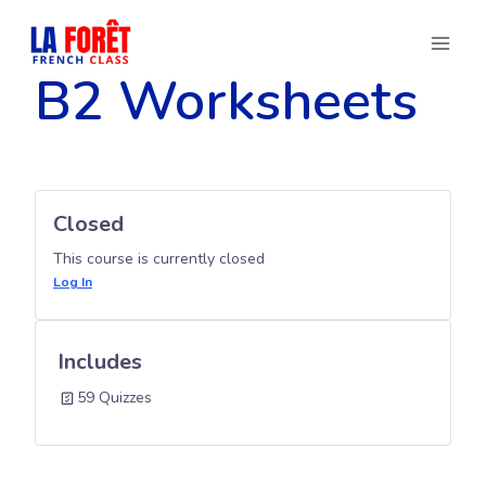
Skip
to
content
B2 Worksheets
Closed
This course is currently closed
Log In
Includes
59 Quizzes